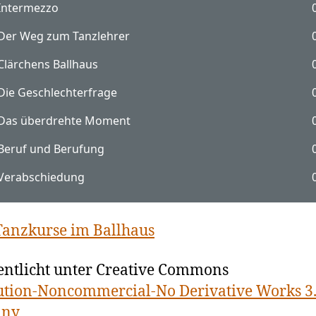
Tanzkurse im Ballhaus
entlicht unter Creative Commons
ution-Noncommercial-No Derivative Works 3
any