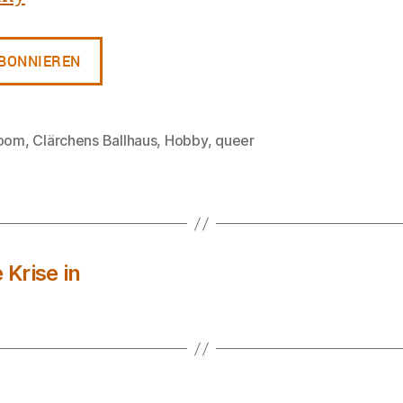
room
,
Clärchens Ballhaus
,
Hobby
,
queer
rter
 Krise in