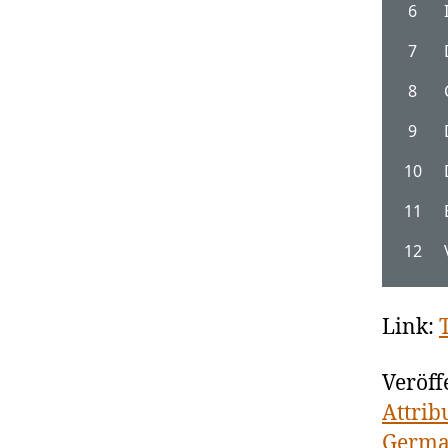
Link:
Veröff
Attrib
Germ