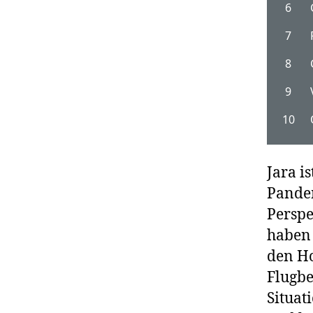
Jara i
Pandem
Perspe
haben 
den Ho
Flugbe
Situat