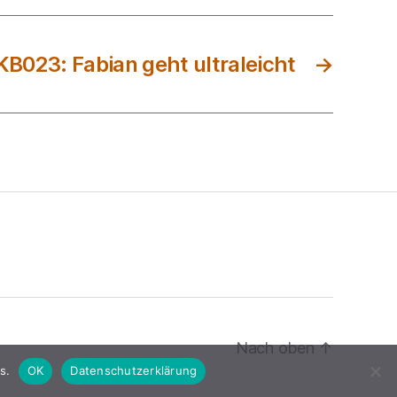
KB023: Fabian geht ultraleicht
→
Nach oben
↑
s.
OK
Datenschutzerklärung