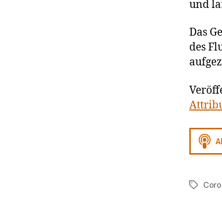
und la
Das Ge
des Fl
aufgez
Veröff
Attrib
Coro
Schlagwö