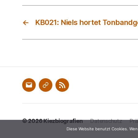
←
KB021: Niels hortet Tonbandg
Email
Sendegate
RSS
© 2026
Kiezbiografien
Datenschutz
Prä
Diese Website benutzt Cookies. Wenn