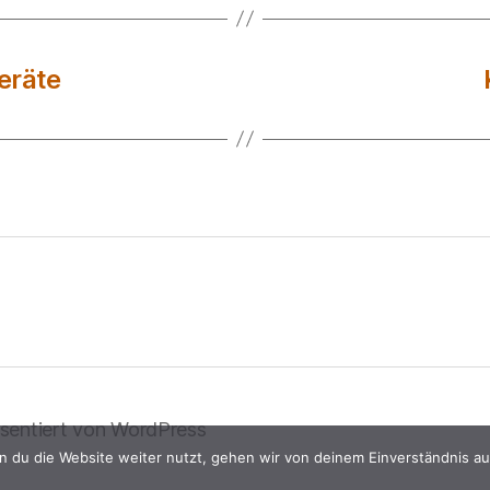
eräte
sentiert von WordPress
 du die Website weiter nutzt, gehen wir von deinem Einverständnis au