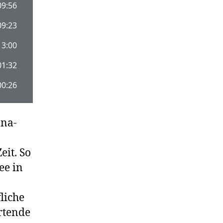
ona-
eit. So
ee in
liche
artende